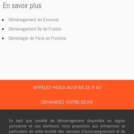
En savoir plus
Déménagement en Essonne
Déménagement Île-de-France
Déménager de Paris en Province
APPELEZ-NOUS AU 01 84 23 17 43
DEMANDEZ VOTRE DEVIS
En tant que société de déménagement disponible en région
parisienne et ses alentours, nous proposons aux entreprises et
particuliers de cette localité des services d’accompagnement et de